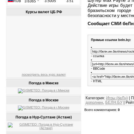
Шутер Max Payne 3 по
Действие игры будет 
бразильском городе
Курсы валют ЦБ РФ
безопасности у местно
Сообщает СМИ беЛн
Прямые ссылки beln.by:
- ссылка
- BBCode
посмотреть весь курс валют
- HTML
Погода в Минске
Категория
:
Игры (беЛн)
|
П
Погода в Москве
дополнен
,
БЕЛН.БУ
|
Рейт
Всего комментариев
:
0
Погода в Нур-Султане (Астане)