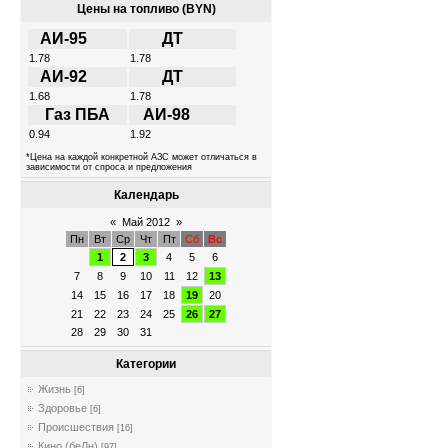
Цены на топливо (BYN)
АИ-95
ДТ
1.78
1.78
АИ-92
ДТ
1.68
1.78
Газ ПБА
АИ-98
0.94
1.92
*Цена на каждой конкретной АЗС может отличаться в
зависимости от спроса и предложения
Календарь
«
Май 2012
»
Пн
Вт
Ср
Чт
Пт
Сб
Вс
1
2
3
4
5
6
7
8
9
10
11
12
13
14
15
16
17
18
19
20
21
22
23
24
25
26
27
28
29
30
31
Категории
Жизнь
[6]
Здоровье
[6]
Происшествия
[16]
Кино (беЛн)
[97]