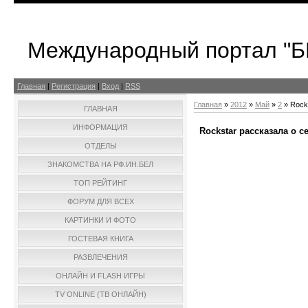
Международный портал "
Главная
|
Регистрация
|
Вход
|
RSS
Главная
»
2012
»
Май
»
2
» Rock
ГЛАВНАЯ
ИНФОРМАЦИЯ
Rockstar рассказала о 
ОТДЕЛЫ
ЗНАКОМСТВА НА РФ.ИН.БЕЛ
ТОП РЕЙТИНГ
ФОРУМ ДЛЯ ВСЕХ
КАРТИНКИ И ФОТО
ГОСТЕВАЯ КНИГА
РАЗВЛЕЧЕНИЯ
ОНЛАЙН И FLASH ИГРЫ
TV ONLINE (ТВ ОНЛАЙН)