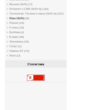
Музыка (беЛн)
[72]
Интернет и СМИ (беЛн.бу)
[362]
Технологии, Техника и наука (беЛн.бу)
[627]
Игры (беЛн)
[98]
Разное
[219]
О кино
[128]
БелНива
[4]
В мире
[448]
Экономика
[183]
Спорт
[21]
Навины.БУ
[279]
Иное
[13]
Статистика