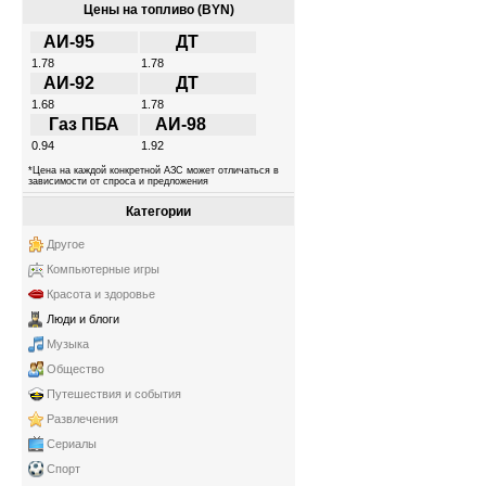
Цены на топливо (BYN)
АИ-95
ДТ
1.78
1.78
АИ-92
ДТ
1.68
1.78
Газ ПБА
АИ-98
0.94
1.92
*Цена на каждой конкретной АЗС может отличаться в
зависимости от спроса и предложения
Категории
Другое
Компьютерные игры
Красота и здоровье
Люди и блоги
Музыка
Общество
Путешествия и события
Развлечения
Сериалы
Спорт