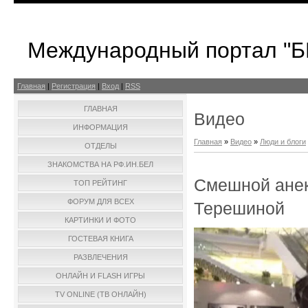
Международный портал "
Главная
|
Регистрация
|
Вход
|
RSS
ГЛАВНАЯ
Видео
ИНФОРМАЦИЯ
Главная
»
Видео
»
Люди и блоги
ОТДЕЛЫ
ЗНАКОМСТВА НА РФ.ИН.БЕЛ
Смешной анек
ТОП РЕЙТИНГ
ФОРУМ ДЛЯ ВСЕХ
Терешиной
КАРТИНКИ И ФОТО
ГОСТЕВАЯ КНИГА
РАЗВЛЕЧЕНИЯ
ОНЛАЙН И FLASH ИГРЫ
TV ONLINE (ТВ ОНЛАЙН)