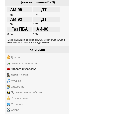
Цены на топливо (BYN)
АИ-95
ДТ
1.78
1.78
АИ-92
ДТ
1.68
1.78
Газ ПБА
АИ-98
0.94
1.92
*Цена на каждой конкретной АЗС может отличаться в
зависимости от спроса и предложения
Категории
Другое
Компьютерные игры
Красота и здоровье
Люди и блоги
Музыка
Общество
Путешествия и события
Развлечения
Сериалы
Спорт