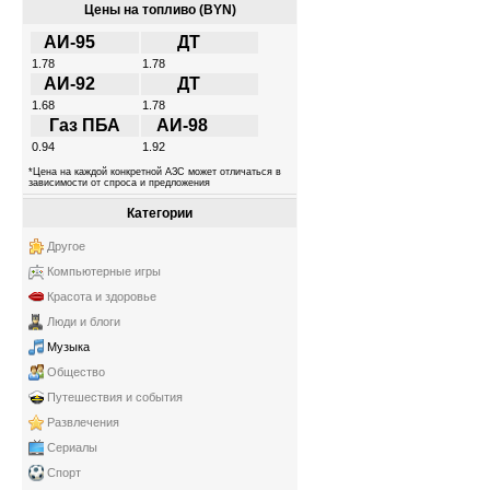
Цены на топливо (BYN)
АИ-95
ДТ
1.78
1.78
АИ-92
ДТ
1.68
1.78
Газ ПБА
АИ-98
0.94
1.92
*Цена на каждой конкретной АЗС может отличаться в
зависимости от спроса и предложения
Категории
Другое
Компьютерные игры
Красота и здоровье
Люди и блоги
Музыка
Общество
Путешествия и события
Развлечения
Сериалы
Спорт