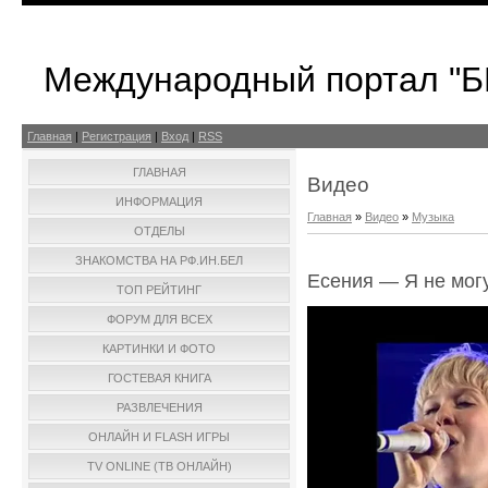
Международный портал "
Главная
|
Регистрация
|
Вход
|
RSS
ГЛАВНАЯ
Видео
ИНФОРМАЦИЯ
Главная
»
Видео
»
Музыка
ОТДЕЛЫ
ЗНАКОМСТВА НА РФ.ИН.БЕЛ
Есения — Я не могу
ТОП РЕЙТИНГ
ФОРУМ ДЛЯ ВСЕХ
КАРТИНКИ И ФОТО
ГОСТЕВАЯ КНИГА
РАЗВЛЕЧЕНИЯ
ОНЛАЙН И FLASH ИГРЫ
TV ONLINE (ТВ ОНЛАЙН)