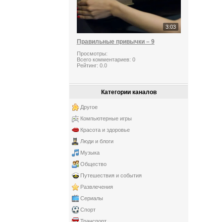
3:03
Правильные привычки – 9
Просмотры:
Всего комментариев:
0
Рейтинг:
0.0
Категории каналов
Другое
Компьютерные игры
Красота и здоровье
Люди и блоги
Музыка
Общество
Путешествия и события
Развлечения
Сериалы
Спорт
Транспорт