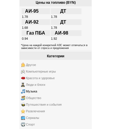
Цены на топливо (BYN)
АИ-95
ДТ
1.78
1.78
АИ-92
ДТ
1.68
1.78
Газ ПБА
АИ-98
0.94
1.92
*Цена на каждой конкретной АЗС может отличаться в
зависимости от спроса и предложения
Категории
Другое
Компьютерные игры
Красота и здоровье
Люди и блоги
Музыка
Общество
Путешествия и события
Развлечения
Сериалы
Спорт