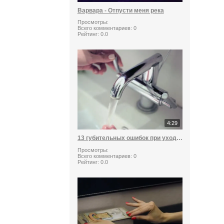
Варвара - Отпусти меня река
Просмотры:
Всего комментариев:
0
Рейтинг:
0.0
4:29
13 губительных ошибок при уходе за лицом
Просмотры:
Всего комментариев:
0
Рейтинг:
0.0