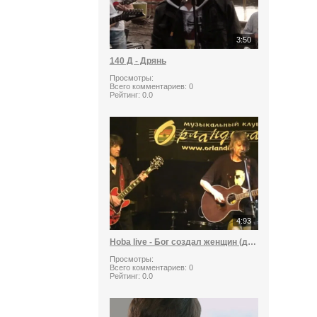
3:50
140 Д - Дрянь
Просмотры:
Всего комментариев:
0
Рейтинг:
0.0
4:93
Hoba live - Бог создал женщин (для бешеной скачки)
Просмотры:
Всего комментариев:
0
Рейтинг:
0.0