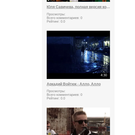
Юля Савичева, полная версия концерта
Просмотры:
Всего комментариев:
0
Рейтинг:
0.0
4:30
Аркадий Войтюк - Алло, Алло
Просмотры:
Всего комментариев:
0
Рейтинг:
0.0