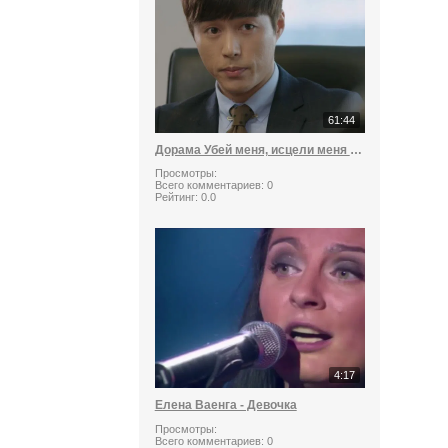
61:44
Дорама Убей меня, исцели меня 10 серия
Просмотры:
Всего комментариев:
0
Рейтинг:
0.0
4:17
Елена Ваенга - Девочка
Просмотры:
Всего комментариев:
0