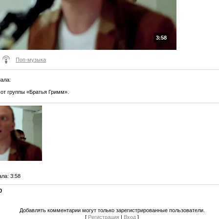
3:58
Поп-музыка
иала
:
от группы «Братья Гримм».
ала
: 3:58
0
Добавлять комментарии могут только зарегистрированные пользователи.
[
Регистрация
|
Вход
]