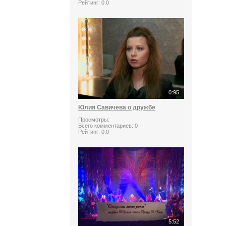
Рейтинг:
0.0
0:95
Юлия Савичева о дружбе
Просмотры:
Всего комментариев:
0
Рейтинг:
0.0
5:52