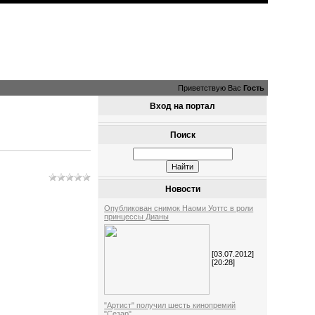
Приветствую Вас
Гость
Вход на портал
Поиск
Новости
Опубликован снимок Наоми Уоттс в роли
принцессы Дианы
[03.07.2012]
[20:28]
"Артист" получил шесть кинопремий
"Сезар"