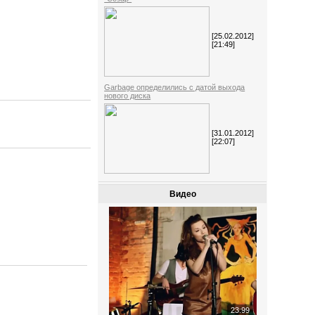
[25.02.2012]
[21:49]
Garbage определились с датой выхода
нового диска
[31.01.2012]
[22:07]
Видео
23:99