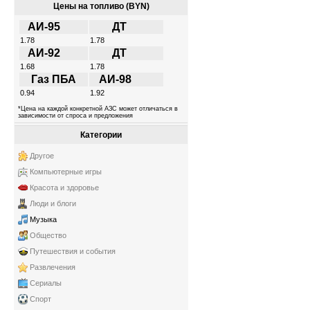
Цены на топливо (BYN)
АИ-95
ДТ
1.78
1.78
АИ-92
ДТ
1.68
1.78
Газ ПБА
АИ-98
0.94
1.92
*Цена на каждой конкретной АЗС может отличаться в
зависимости от спроса и предложения
Категории
Другое
Компьютерные игры
Красота и здоровье
Люди и блоги
Музыка
Общество
Путешествия и события
Развлечения
Сериалы
Спорт