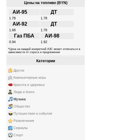
Цены на топливо (BYN)
АИ-95
ДТ
1.78
1.78
АИ-92
ДТ
1.68
1.78
Газ ПБА
АИ-98
0.94
1.92
*Цена на каждой конкретной АЗС может отличаться в
зависимости от спроса и предложения
Категории
Другое
Компьютерные игры
Красота и здоровье
Люди и блоги
Музыка
Общество
Путешествия и события
Развлечения
Сериалы
Спорт