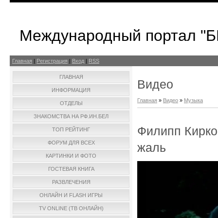
Международный портал "
Главная
|
Регистрация
|
Вход
|
RSS
ГЛАВНАЯ
Видео
ИНФОРМАЦИЯ
Главная
»
Видео
»
Музыка
ОТДЕЛЫ
ЗНАКОМСТВА НА РФ.ИН.БЕЛ
Филипп Кирко
ТОП РЕЙТИНГ
ФОРУМ ДЛЯ ВСЕХ
жаль
КАРТИНКИ И ФОТО
ГОСТЕВАЯ КНИГА
РАЗВЛЕЧЕНИЯ
ОНЛАЙН И FLASH ИГРЫ
TV ONLINE (ТВ ОНЛАЙН)