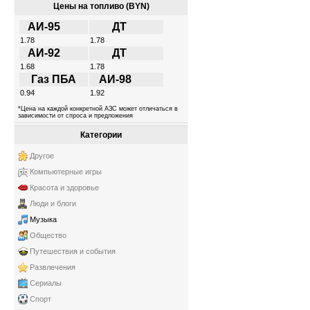
Цены на топливо (BYN)
АИ-95
ДТ
1.78
1.78
АИ-92
ДТ
1.68
1.78
Газ ПБА
АИ-98
0.94
1.92
*Цена на каждой конкретной АЗС может отличаться в
зависимости от спроса и предложения
Категории
Другое
Компьютерные игры
Красота и здоровье
Люди и блоги
Музыка
Общество
Путешествия и события
Развлечения
Сериалы
Спорт