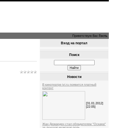
Приветствую Вас
Гость
Вход на портал
Поиск
Новости
В кинотеатре ivi.ru появится платный
контент
[31.01.2012]
[22:05]
Жан Дюжарден стал обладателем "Оскара"
за лучшую мужскую роль