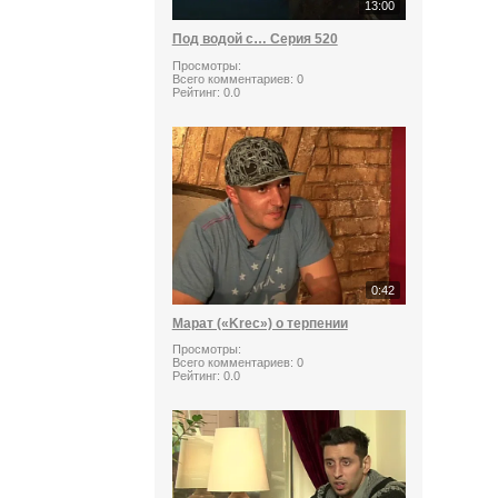
13:00
Под водой с… Серия 520
Просмотры:
Всего комментариев:
0
Рейтинг:
0.0
0:42
Марат («Krec») о терпении
Просмотры:
Всего комментариев:
0
Рейтинг:
0.0