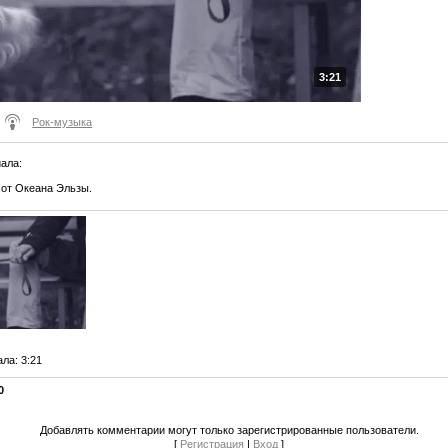
3:21
Рок-музыка
иала
:
 от Океана Эльзы.
ала
: 3:21
0
Добавлять комментарии могут только зарегистрированные пользователи.
[
Регистрация
|
Вход
]