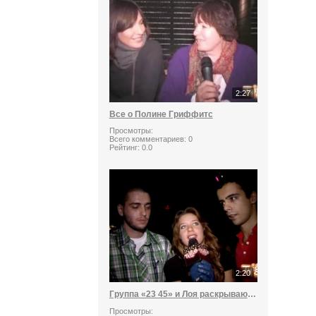
2:27
Все о Полине Гриффитс
Просмотры:
Всего комментариев:
0
Рейтинг:
0.0
2:20
Группа «23 45» и Лоя раскрывают секрет хита «Я буду»
Просмотры: