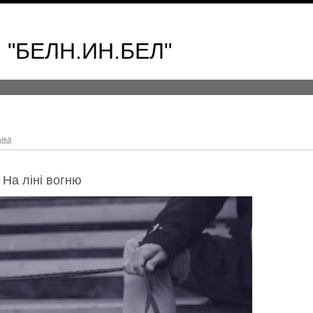
 "БЕЛН.ИН.БЕЛ"
ыка
 На лiнi вогню