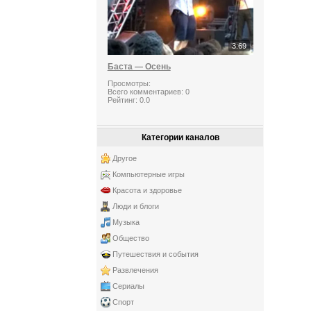
3:69
Баста — Осень
Просмотры:
Всего комментариев:
0
Рейтинг:
0.0
Категории каналов
Другое
Компьютерные игры
Красота и здоровье
Люди и блоги
Музыка
Общество
Путешествия и события
Развлечения
Сериалы
Спорт