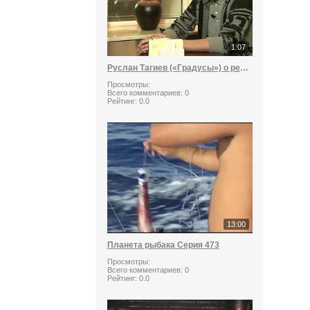
1:07
Руслан Тагиев («Градусы») о репетициях
Просмотры:
Всего комментариев:
0
Рейтинг:
0.0
13:00
Планета рыбака Серия 473
Просмотры:
Всего комментариев:
0
Рейтинг:
0.0