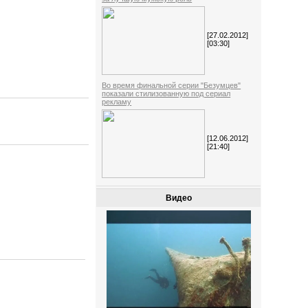
[27.02.2012]
[03:30]
Во время финальной серии "Безумцев"
показали стилизованную под сериал
рекламу
[12.06.2012]
[21:40]
Видео