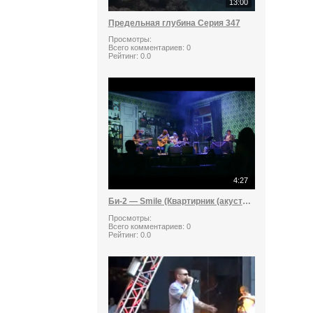
13:00
Предельная глубина Серия 347
Просмотры:
Всего комментариев:
0
Рейтинг:
0.0
4:27
Би-2 — Smile (Квартирник (акустика) в Театре «Содружество актеров Таганки»17052013 г)
Просмотры:
Всего комментариев:
0
Рейтинг:
0.0