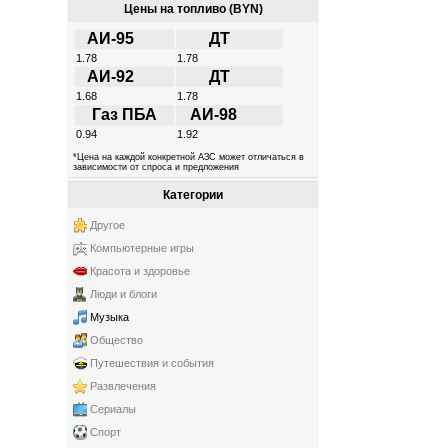
Цены на топливо (BYN)
АИ-95
ДТ
1.78
1.78
АИ-92
ДТ
1.68
1.78
Газ ПБА
АИ-98
0.94
1.92
*Цена на каждой конкретной АЗС может отличаться в
зависимости от спроса и предложения
Категории
Другое
Компьютерные игры
Красота и здоровье
Люди и блоги
Музыка
Общество
Путешествия и события
Развлечения
Сериалы
Спорт