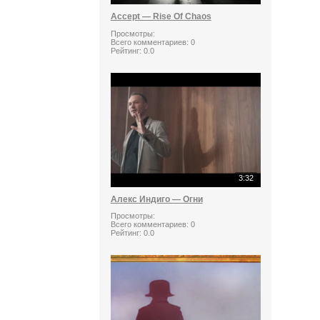
Accept — Rise Of Chaos
Просмотры:
Всего комментариев:
0
Рейтинг:
0.0
3:32
Алекс Индиго — Огни
Просмотры:
Всего комментариев:
0
Рейтинг:
0.0