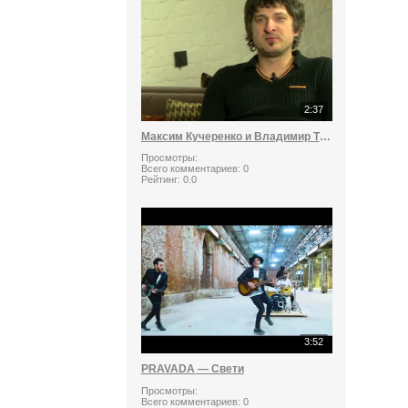
2:37
Максим Кучеренко и Владимир Ткаченко («Ундервуд») о монастырях
Просмотры:
Всего комментариев:
0
Рейтинг:
0.0
3:52
PRAVADA — Свети
Просмотры:
Всего комментариев:
0