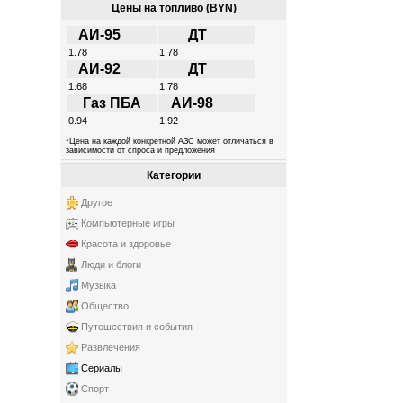
Цены на топливо (BYN)
АИ-95
ДТ
1.78
1.78
АИ-92
ДТ
1.68
1.78
Газ ПБА
АИ-98
0.94
1.92
*Цена на каждой конкретной АЗС может отличаться в
зависимости от спроса и предложения
Категории
Другое
Компьютерные игры
Красота и здоровье
Люди и блоги
Музыка
Общество
Путешествия и события
Развлечения
Сериалы
Спорт