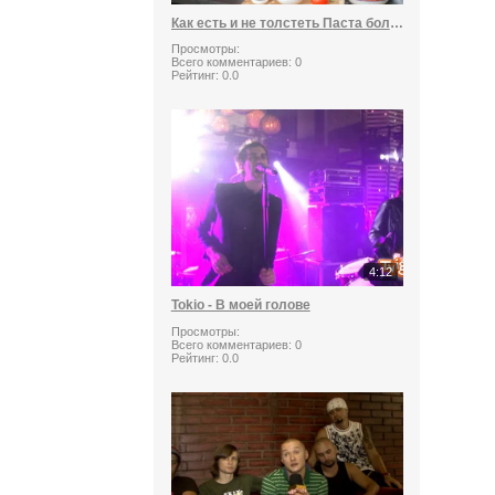
Как есть и не толстеть Паста болоньезе на 100 ккал
Просмотры:
Всего комментариев:
0
Рейтинг:
0.0
4:12
Tokio - В моей голове
Просмотры:
Всего комментариев:
0
Рейтинг:
0.0