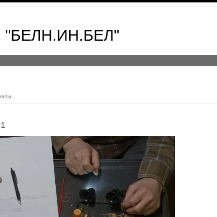
 "БЕЛН.ИН.БЕЛ"
иалы
 1