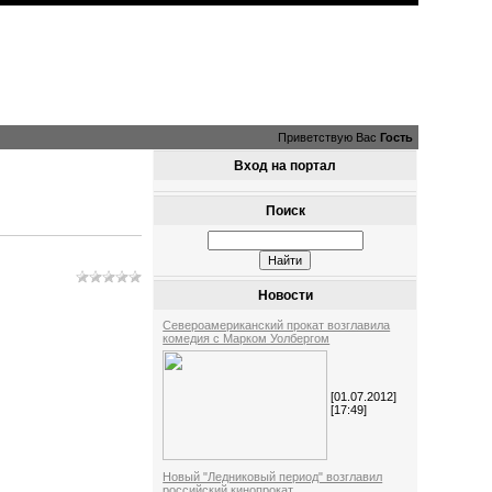
Приветствую Вас
Гость
Вход на портал
Поиск
Новости
Североамериканский прокат возглавила
комедия с Марком Уолбергом
[01.07.2012]
[17:49]
Новый "Ледниковый период" возглавил
российский кинопрокат