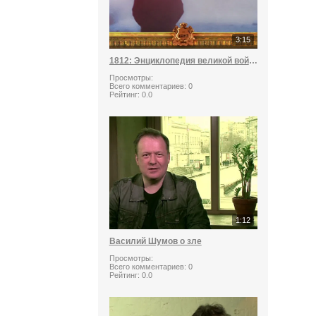
3:15
1812: Энциклопедия великой войны Серия 45
Просмотры:
Всего комментариев:
0
Рейтинг:
0.0
1:12
Василий Шумов о зле
Просмотры:
Всего комментариев:
0
Рейтинг:
0.0