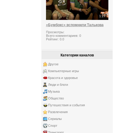
1:27
«Бумбокс» вспомнили Талькова
Просмотры:
Всего комментариев:
0
Рейтинг:
0.0
Категории каналов
Другое
Компьютерные игры
Красота и здоровье
Люди и блоги
Музыка
Общество
Путешествия и события
Развлечения
Сериалы
Спорт
Транспорт