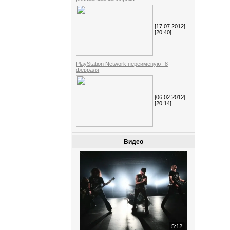
[17.07.2012]
[20:40]
PlayStation Network переименуют 8
февраля
[06.02.2012]
[20:14]
Видео
5:12