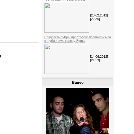
[23.02.2012]
[22:36]
Создатели "Игры престолов" извинились за
отрубленную голову Буша
!
[14.06.2012]
[21:33]
Видео
2:20