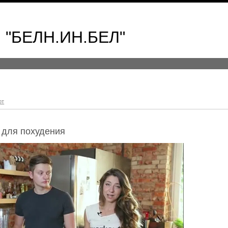
 "БЕЛН.ИН.БЕЛ"
рт
а для похудения