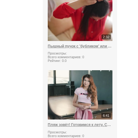
2:32
Пышный пучок с 'бубликом' или носком
Просмотры:
Всего комментариев:
0
Рейтинг:
0.0
6:41
Пляж зовёт! Готовимся к лету. Серия 1
Просмотры:
Всего комментариев:
0