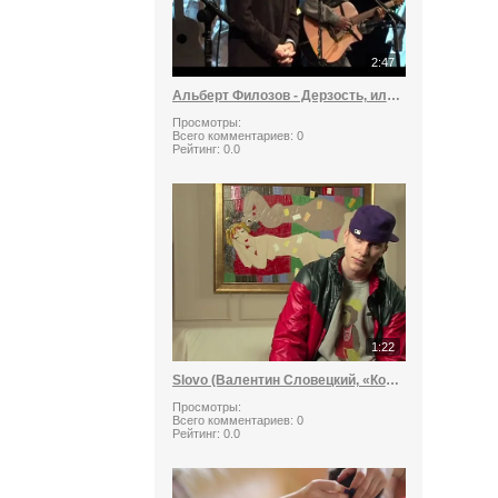
2:47
Альберт Филозов - Дерзость, или разговор перед боем
Просмотры:
Всего комментариев:
0
Рейтинг:
0.0
1:22
Slovo (Валентин Словецкий, «Константа») о перспективах рэпа
Просмотры:
Всего комментариев:
0
Рейтинг:
0.0