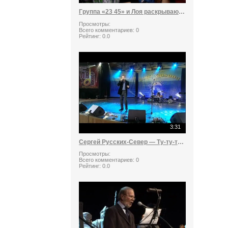
Группа «23 45» и Лоя раскрывают секрет хита «Я буду»
Просмотры:
Всего комментариев:
0
Рейтинг:
0.0
3:31
Сергей Русских-Север — Ту-ту-ту, на-на-на
Просмотры:
Всего комментариев:
0
Рейтинг:
0.0