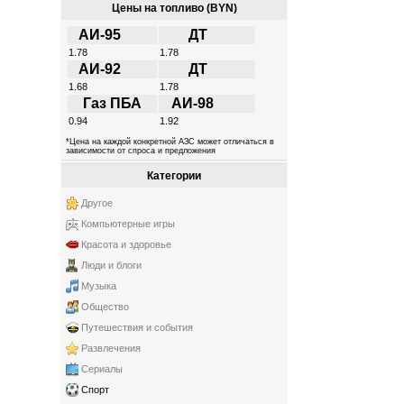
Цены на топливо (BYN)
АИ-95
ДТ
1.78
1.78
АИ-92
ДТ
1.68
1.78
Газ ПБА
АИ-98
0.94
1.92
*Цена на каждой конкретной АЗС может отличаться в
зависимости от спроса и предложения
Категории
Другое
Компьютерные игры
Красота и здоровье
Люди и блоги
Музыка
Общество
Путешествия и события
Развлечения
Сериалы
Спорт