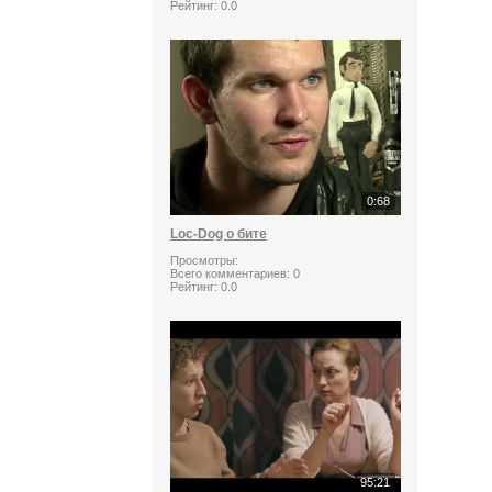
Рейтинг:
0.0
0:68
Loc-Dog о бите
Просмотры:
Всего комментариев:
0
Рейтинг:
0.0
95:21