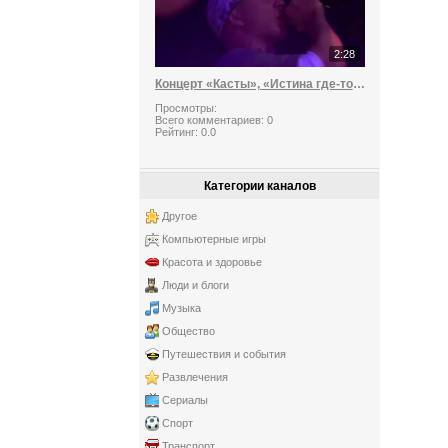
2:28
Концерт «Касты», «Истина где-то рядом»
Просмотры:
Всего комментариев:
0
Рейтинг:
0.0
Категории каналов
Другое
Компьютерные игры
Красота и здоровье
Люди и блоги
Музыка
Общество
Путешествия и события
Развлечения
Сериалы
Спорт
Транспорт