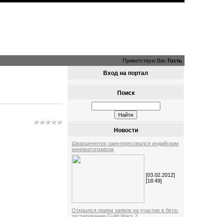
Приветствую Вас
Гость
Вход на портал
Поиск
Новости
Шварценеггер заинтересовался индийским
кинематографом
[03.02.2012]
[18:49]
Открылся прием заявок на участие в бета-
тестировании Guild Wars 2