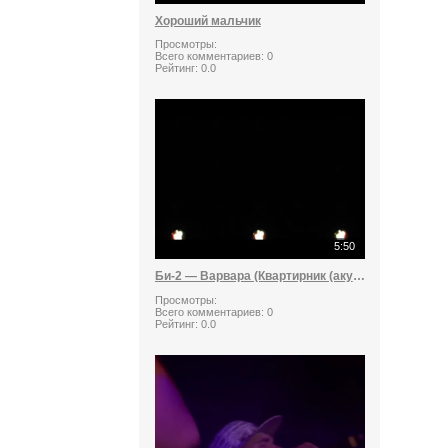
Хороший мальчик
Просмотры:
Всего комментариев:
0
Рейтинг:
0.0
5:50
Би-2 — Варвара (Квартирник (акустика) в Театре «Содружество актеров Таганки»17052013 г)
Просмотры:
Всего комментариев:
0
Рейтинг:
0.0