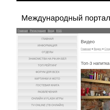
Международный портал
Главная
|
Регистрация
|
Вход
|
RSS
ГЛАВНАЯ
Видео
ИНФОРМАЦИЯ
Главная
»
Видео
»
Спо
ОТДЕЛЫ
ЗНАКОМСТВА НА РФ.ИН.БЕЛ
Топ-3 напитк
ТОП РЕЙТИНГ
ФОРУМ ДЛЯ ВСЕХ
КАРТИНКИ И ФОТО
ГОСТЕВАЯ КНИГА
РАЗВЛЕЧЕНИЯ
ОНЛАЙН И FLASH ИГРЫ
TV ONLINE (ТВ ОНЛАЙН)