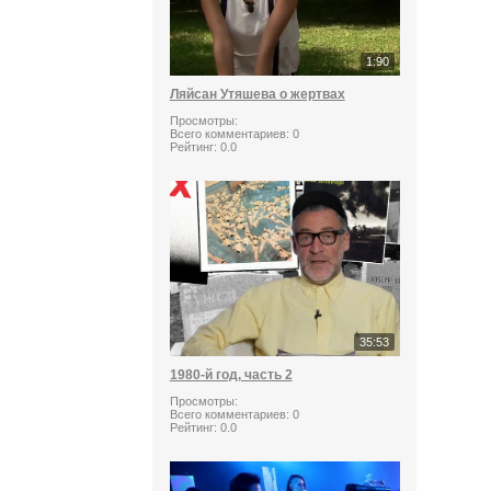
1:90
Ляйсан Утяшева о жертвах
Просмотры:
Всего комментариев:
0
Рейтинг:
0.0
35:53
1980-й год, часть 2
Просмотры:
Всего комментариев:
0
Рейтинг:
0.0