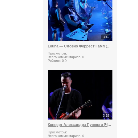
3:42
Louna — Словно Форрест Гамп (Live)
Просмотры:
Всего комментариев:
0
Рейтинг:
0.0
3:15
Концерт Александра Пушного (Часть 5)
Просмотры:
Всего комментариев:
0