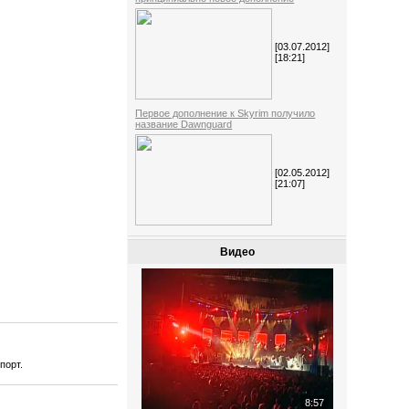
[03.07.2012]
[18:21]
Первое дополнение к Skyrim получило
название Dawnguard
[02.05.2012]
[21:07]
Видео
порт.
8:57