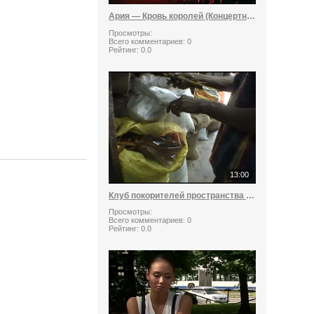
Ария — Кровь королей (Концертное выступление)
Просмотры:
Всего комментариев:
0
Рейтинг:
0.0
13:00
Клуб покорителей пространства Серия 422
Просмотры:
Всего комментариев:
0
Рейтинг:
0.0