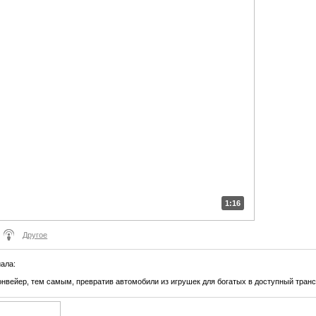
1:16
Другое
иала
:
онвейер, тем самым, превратив автомобили из игрушек для богатых в доступный транс