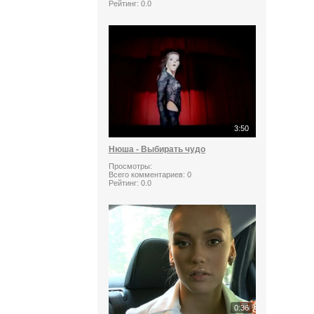
Рейтинг:
0.0
3:50
Нюша - Выбирать чудо
Просмотры:
Всего комментариев:
0
Рейтинг:
0.0
0:36