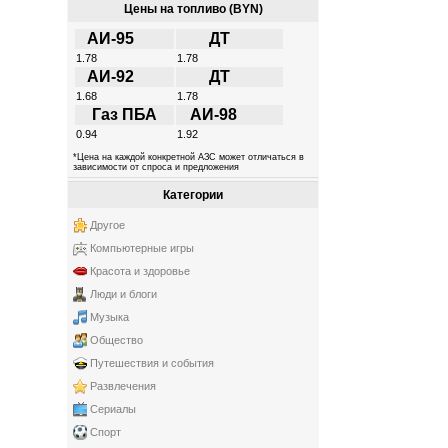
Цены на топливо (BYN)
АИ-95
ДТ
1.78
1.78
АИ-92
ДТ
1.68
1.78
Газ ПБА
АИ-98
0.94
1.92
*Цена на каждой конкретной АЗС может отличаться в
зависимости от спроса и предложения
Категории
Другое
Компьютерные игры
Красота и здоровье
Люди и блоги
Музыка
Общество
Путешествия и события
Развлечения
Сериалы
Спорт