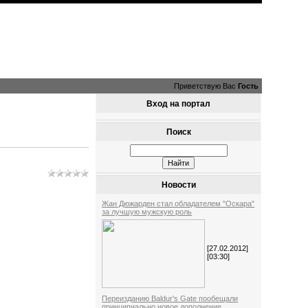
Приветствую Вас
Гость
Вход на портал
Поиск
Новости
Жан Дюжарден стал обладателем "Оскара"
за лучшую мужскую роль
[27.02.2012]
[03:30]
Переизданию Baldur's Gate пообещали
принципиально новое дополнение