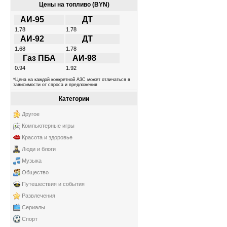
Цены на топливо (BYN)
АИ-95
ДТ
1.78
1.78
АИ-92
ДТ
1.68
1.78
Газ ПБА
АИ-98
0.94
1.92
*Цена на каждой конкретной АЗС может отличаться в
зависимости от спроса и предложения
Категории
Другое
Компьютерные игры
Красота и здоровье
Люди и блоги
Музыка
Общество
Путешествия и события
Развлечения
Сериалы
Спорт