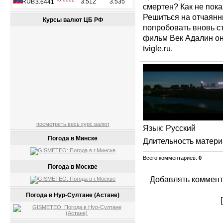
смертен? Как не пок
Решиться на отчаянн
Курсы валют ЦБ РФ
попробовать вновь с
фильм Век Адалин он
tvigle.ru.
посмотреть весь курс валют
Язык
: Русский
Погода в Минске
Длительность матер
Всего комментариев
:
0
Погода в Москве
Добавлять коммент
Погода в Нур-Султане (Астане)