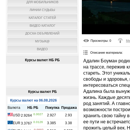
ДЛЯ МОБИЛЬНИКОВ
ЛИНИИ СУДЬБЫ
КАТАЛОГ СТАТЕЙ
ВИДЕО КАТАЛОГ
ДОСКА ОБЪЯВЛЕНИЙ
Просмотры
: 0
Ме
МУЗЫК@
ВИДЕО
Описание материала
:
Курсы валют НБ РБ
Адалин Боуман родил
на трассе, пережив к
стареть. Этот уникал
свободы и здоровья,
интересоваться спец
Адалина была вынужд
Курсы валют РБ
жизнь. Каждые десять
род занятий. А глав
возможности построи
хранить свою тайну 
ее пути не встречает
прожить целый век. Н