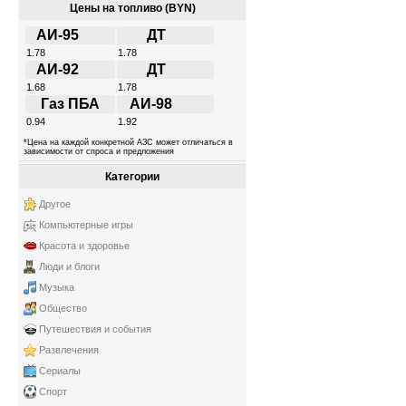
Цены на топливо (BYN)
АИ-95
ДТ
1.78
1.78
АИ-92
ДТ
1.68
1.78
Газ ПБА
АИ-98
0.94
1.92
*Цена на каждой конкретной АЗС может отличаться в
зависимости от спроса и предложения
Категории
Другое
Компьютерные игры
Красота и здоровье
Люди и блоги
Музыка
Общество
Путешествия и события
Развлечения
Сериалы
Спорт