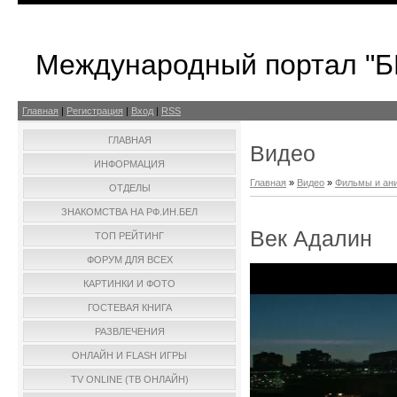
Международный портал "
Главная
|
Регистрация
|
Вход
|
RSS
ГЛАВНАЯ
Видео
ИНФОРМАЦИЯ
Главная
»
Видео
»
Фильмы и ан
ОТДЕЛЫ
ЗНАКОМСТВА НА РФ.ИН.БЕЛ
Век Адалин
ТОП РЕЙТИНГ
ФОРУМ ДЛЯ ВСЕХ
КАРТИНКИ И ФОТО
ГОСТЕВАЯ КНИГА
РАЗВЛЕЧЕНИЯ
ОНЛАЙН И FLASH ИГРЫ
TV ONLINE (ТВ ОНЛАЙН)